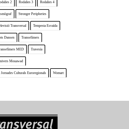
odalies 2
Rodalies 3
Rodalies 4
ismògraf
Stronger Peripheries
elevisió Transversal
Tempesta Esvaïda
ots Dansen
Transefímers
ransefímers MED
Travesía
nivers Mouawad
 Jornades Culturals Euroregionals
Womart