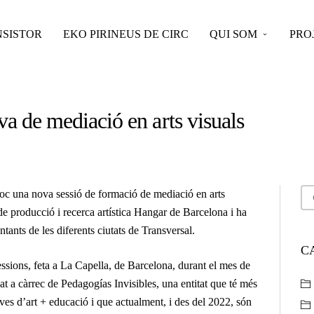
SISTOR
EKO PIRINEUS DE CIRC
QUI SOM
PRO
a de mediació en arts visuals
lloc una nova sessió de formació de mediació en arts
 de producció i recerca artística
Hangar
de Barcelona i ha
tants de les diferents ciutats de Transversal.
C
essions, feta a La Capella, de Barcelona, durant el mes de
at a càrrec de Pedagogías Invisibles, una entitat que té més
ives d’art + educació i que actualment, i des del 2022, són