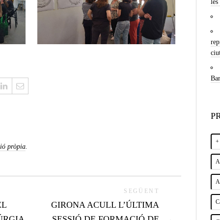
les
rep
ciu
Bar
P
+
ió pròpia
.
A
A
SEGÜENT
C
EL
GIRONA ACULL L’ÚLTIMA
ÚRGIA
SESSIÓ DE FORMACIÓ DE