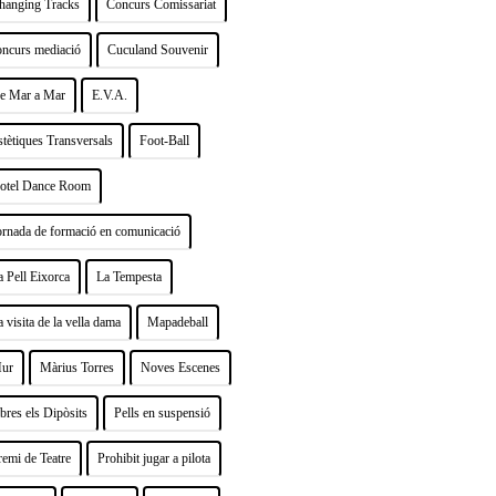
hanging Tracks
Concurs Comissariat
oncurs mediació
Cuculand Souvenir
e Mar a Mar
E.V.A.
stètiques Transversals
Foot-Ball
otel Dance Room
ornada de formació en comunicació
a Pell Eixorca
La Tempesta
a visita de la vella dama
Mapadeball
ur
Màrius Torres
Noves Escenes
bres els Dipòsits
Pells en suspensió
remi de Teatre
Prohibit jugar a pilota