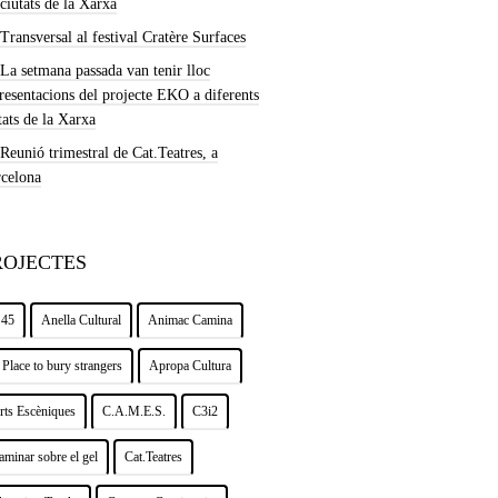
 ciutats de la Xarxa
Transversal al festival Cratère Surfaces
La setmana passada van tenir lloc
resentacions del projecte EKO a diferents
tats de la Xarxa
Reunió trimestral de Cat.Teatres, a
celona
ROJECTES
 45
Anella Cultural
Animac Camina
 Place to bury strangers
Apropa Cultura
rts Escèniques
C.A.M.E.S.
C3i2
aminar sobre el gel
Cat.Teatres