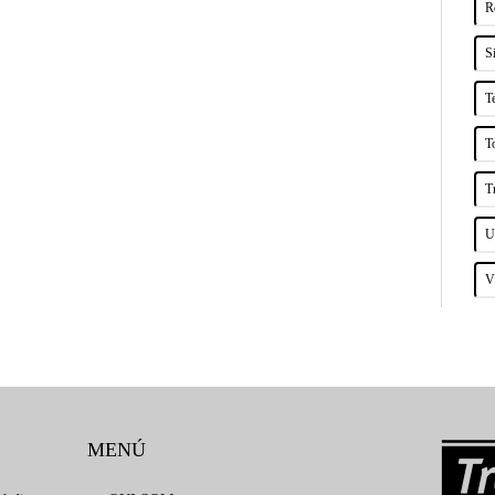
R
S
T
T
T
U
V
MENÚ