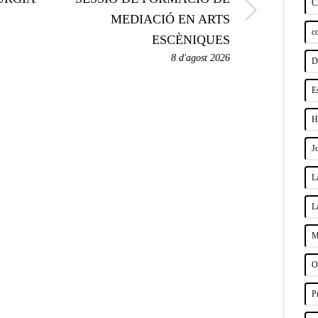
C
MEDIACIÓ EN ARTS
c
ESCÈNIQUES
8 d'agost 2026
D
E
H
J
L
L
M
O
P