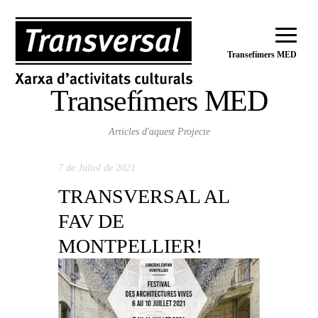
Transefímers MED
Transefímers MED
Articles d'aquest Projecte
7 de Juliol de 2021
TRANSVERSAL AL
FAV DE
MONTPELLIER!