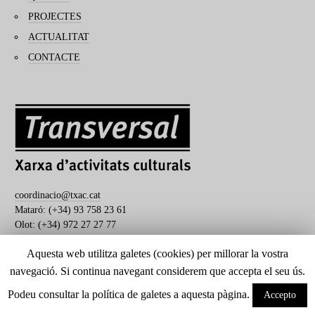
PROJECTES
ACTUALITAT
CONTACTE
coordinacio@txac.cat
Mataró: (+34) 93 758 23 61
Olot: (+34) 972 27 27 77
Aquesta web utilitza galetes (cookies) per millorar la vostra
navegació. Si continua navegant considerem que accepta el seu ús.
Transversal. Xarxa d'activitats culturals
Podeu consultar la política de galetes a aquesta pàgina.
Accepto