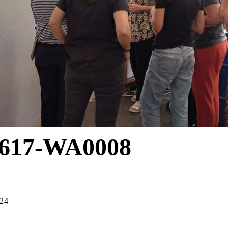
617-WA0008
024