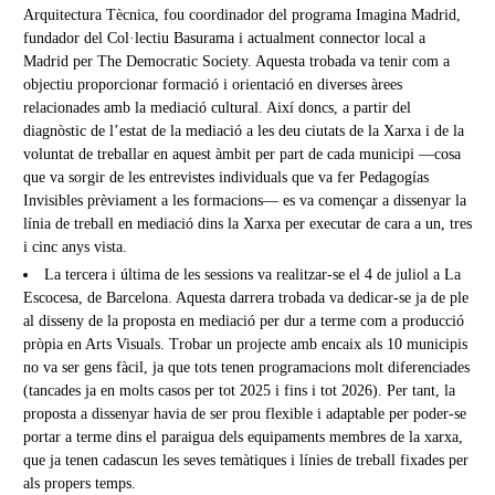
Arquitectura Tècnica, fou coordinador del programa Imagina Madrid,
fundador del Col·lectiu Basurama i actualment connector local a
Madrid per The Democratic Society. Aquesta trobada va tenir com a
objectiu proporcionar formació i orientació en diverses àrees
relacionades amb la mediació cultural. Així doncs, a partir del
diagnòstic de l’estat de la mediació a les deu ciutats de la Xarxa i de la
voluntat de treballar en aquest àmbit per part de cada municipi —cosa
que va sorgir de les entrevistes individuals que va fer Pedagogías
Invisibles prèviament a les formacions— es va començar a dissenyar la
línia de treball en mediació dins la Xarxa per executar de cara a un, tres
i cinc anys vista.
La tercera i última de les sessions va realitzar-se el 4 de juliol a La
Escocesa, de Barcelona. Aquesta darrera trobada va dedicar-se ja de ple
al disseny de la proposta en mediació per dur a terme com a producció
pròpia en Arts Visuals. Trobar un projecte amb encaix als 10 municipis
no va ser gens fàcil, ja que tots tenen programacions molt diferenciades
(tancades ja en molts casos per tot 2025 i fins i tot 2026). Per tant, la
proposta a dissenyar havia de ser prou flexible i adaptable per poder-se
portar a terme dins el paraigua dels equipaments membres de la xarxa,
que ja tenen cadascun les seves temàtiques i línies de treball fixades per
als propers temps.