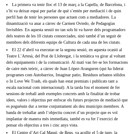
La primera va tenir lloc el 13 de març a la Capella, de Barcelona, i
s’hi va deixar espai per parlar de què s’entén per mediació i de quin
perfil han de tenir les persones que actuen com a mediadores. La
dinamització va anar a càrrec de Carmen Oviedo, de Pedagogías
Invisibles. En aquesta sessió no tan sols hi va haver dels programadors
dels teatres de les 10 ciutats consorciades, sinó també d’un seguit de
membres dels diferents equips de Cultura de cada una de les ciutats.
El 22 d’abril va executar-se la segona sessió, en aquesta ocasió al
Teatre L’Artesà, del Prat de Llobregat, i la temàtica va girar al voltant
dels equipaments i de la comunicació. Al matí van fer-se les formacions
de caire més teòric, a càrrec de Juan López-Aranguren (qui ha liderat
programes com Autobarrios, Imaginar patio, Residuos urbanos sólidos
o In Love We Trash, els quals han estat premiats i publicats tant a
escala nacional com internacional). A la tarda fou el moment de fer
sessions de treball amb exemples concrets amb la finalitat de trobar
idees, valors i objectius per enfocar els futurs projectes de mediació que
es poguéssin dur a terme conjuntament als deu municipis membres. A
banda de treballar amb l’objectiu concret d’un projecte que es vol
implantar de manera més immediata, també es va fer l’exercici de
pensar els objectius a tres i cinc anys vista.
El Centre d’Art Cal Massó, de Reus, va acollir el 5 de juny, la