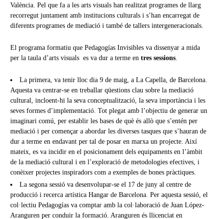
València. Pel que fa a les arts visuals han realitzat programes de llarg
recorregut juntament amb institucions culturals i s’han encarregat de
diferents programes de mediació i també de tallers intergeneracionals.
El programa formatiu que Pedagogías Invisibles va dissenyar a mida
per la taula d’arts visuals es va dur a terme en
tres sessions
.
La primera, va tenir lloc dia 9 de maig, a La Capella, de Barcelona.
Aquesta va centrar-se en treballar qüestions clau sobre la mediació
cultural, incloent-hi la seva conceptualització, la seva importància i les
seves formes d’implementació. Tot plegat amb l’objectiu de generar un
imaginari comú, per establir les bases de què és allò que s’entén per
mediació i per començar a abordar les diverses tasques que s’hauran de
dur a terme en endavant per tal de posar en marxa un projecte. Així
mateix, es va incidir en el posicionament dels equipaments en l’àmbit
de la mediació cultural i en l’exploració de metodologies efectives, i
conèixer projectes inspiradors com a exemples de bones pràctiques.
La segona sessió va desenvolupar-se el 17 de juny al centre de
producció i recerca artística Hangar de Barcelona. Per aquesta sessió, el
col·lectiu Pedagogías va comptar amb la col·laboració de Juan López-
Aranguren per conduir la formació. Aranguren és llicenciat en