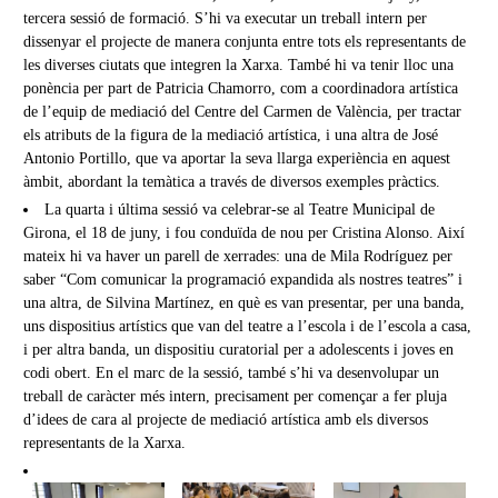
tercera sessió de formació. S’hi va executar un treball intern per
dissenyar el projecte de manera conjunta entre tots els representants de
les diverses ciutats que integren la Xarxa. També hi va tenir lloc una
ponència per part de Patricia Chamorro, com a coordinadora artística
de l’equip de mediació del Centre del Carmen de València, per tractar
els atributs de la figura de la mediació artística, i una altra de José
Antonio Portillo, que va aportar la seva llarga experiència en aquest
àmbit, abordant la temàtica a través de diversos exemples pràctics.
La quarta i última sessió va celebrar-se al Teatre Municipal de
Girona, el 18 de juny, i fou conduïda de nou per Cristina Alonso. Així
mateix hi va haver un parell de xerrades: una de Mila Rodríguez per
saber “Com comunicar la programació expandida als nostres teatres” i
una altra, de Silvina Martínez, en què es van presentar, per una banda,
uns dispositius artístics que van del teatre a l’escola i de l’escola a casa,
i per altra banda, un dispositiu curatorial per a adolescents i joves en
codi obert. En el marc de la sessió, també s’hi va desenvolupar un
treball de caràcter més intern, precisament per començar a fer pluja
d’idees de cara al projecte de mediació artística amb els diversos
representants de la Xarxa.