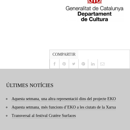
COMPARTIR
ÚLTIMES NOTÍCIES
Aquesta setmana, una altra representació dins del projecte EKO
Aquesta setmana, més funcions d’EKO a les ciutats de la Xarxa
Transversal al festival Cratère Surfaces