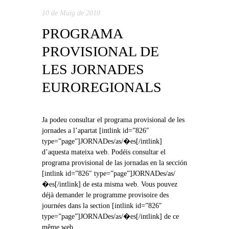
10 de Maig de 2010
PROGRAMA
PROVISIONAL DE
LES JORNADES
EUROREGIONALS
Ja podeu consultar el programa provisional de les
jornades a l’apartat [intlink id=”826″
type=”page”]JORNADes/as/�es[/intlink]
d’aquesta mateixa web. Podéis consultar el
programa provisional de las jornadas en la sección
[intlink id=”826″ type=”page”]JORNADes/as/
�es[/intlink] de esta misma web. Vous pouvez
déjà demander le programme provisoire des
journées dans la section [intlink id=”826″
type=”page”]JORNADes/as/�es[/intlink] de ce
même web.