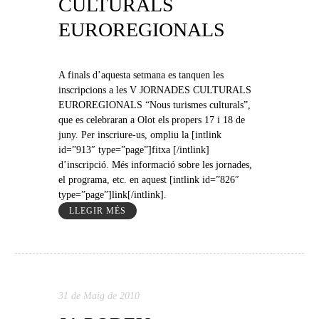
CULTURALS
EUROREGIONALS
A finals d’aquesta setmana es tanquen les
inscripcions a les V JORNADES CULTURALS
EUROREGIONALS “Nous turismes culturals”,
que es celebraran a Olot els propers 17 i 18 de
juny. Per inscriure-us, ompliu la [intlink
id=”913″ type=”page”]fitxa [/intlink]
d’inscripció. Més informació sobre les jornades,
el programa, etc. en aquest [intlink id=”826″
type=”page”]link[/intlink].
LLEGIR MÉS
31 de Maig de 2010