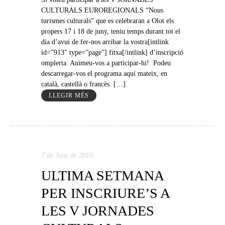
CULTURALS EUROREGIONALS “Nous
turismes culturals” que es celebraran a Olot els
propers 17 i 18 de juny, teniu temps durant tot el
dia d’avui de fer-nos arribar la vostra[intlink
id=”913″ type=”page”] fitxa[/intlink] d’inscripció
omplerta. Animeu-vos a participar-hi! Podeu
descarregar-vos el programa aquí mateix, en
català, castellà o francès. […]
LLEGIR MÉS
7 de Juny de 2010
ULTIMA SETMANA
PER INSCRIURE’S A
LES V JORNADES