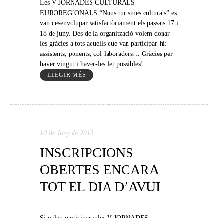
Les V JORNADES CULTURALS
EUROREGIONALS “Nous turismes culturals” es
van desenvolupar satisfactòriament els passats 17 i
18 de juny. Des de la organització volem donar
les gràcies a tots aquells que van participar-hi:
assistents, ponents, col·laboradors… Gràcies per
haver vingut i haver-les fet possibles!
LLEGIR MÉS
10 de Juny de 2010
INSCRIPCIONS
OBERTES ENCARA
TOT EL DIA D’AVUI
Si voleu participar a les V JORNADES