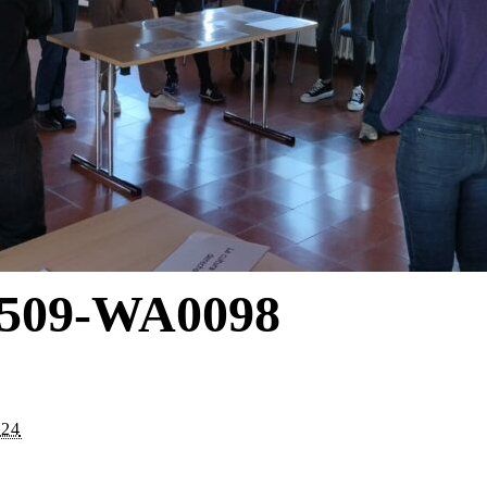
509-WA0098
024