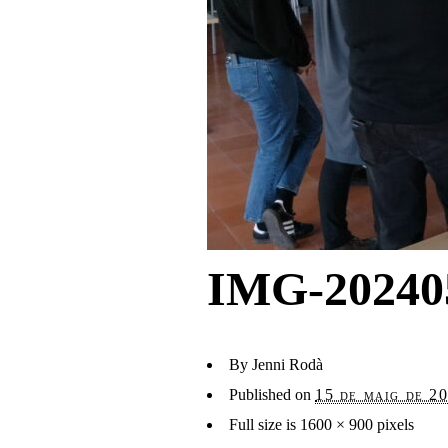
IMG-20240
By
Jenni Rodà
Published on
15 de maig de 2
Full size is
1600 × 900
pixels