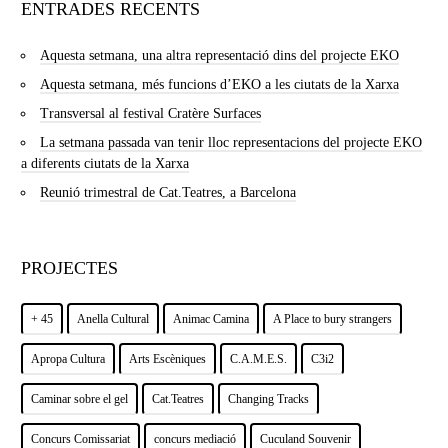
ENTRADES RECENTS
Aquesta setmana, una altra representació dins del projecte EKO
Aquesta setmana, més funcions d’EKO a les ciutats de la Xarxa
Transversal al festival Cratère Surfaces
La setmana passada van tenir lloc representacions del projecte EKO
a diferents ciutats de la Xarxa
Reunió trimestral de Cat.Teatres, a Barcelona
PROJECTES
+ 45
Anella Cultural
Animac Camina
A Place to bury strangers
Apropa Cultura
Arts Escèniques
C.A.M.E.S.
C3i2
Caminar sobre el gel
Cat.Teatres
Changing Tracks
Concurs Comissariat
concurs mediació
Cuculand Souvenir