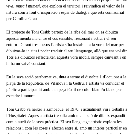
viva: musa i mimesi
, que explora el territori i reivindica el valor de la
natura com a font d’inspiració i espai de diàleg, i que està comissariat
per Carolina Grau.
El projecte de Toni Crabb parteix de la riba del mar on es dibuixa
aquesta membrana entre el cos sensible, ressonant i actiu, i el seu
entorn. Durant tres mesos l’artista s’ha instal·lat a la vora del mar per
dibuixar-lo in situ i poder traduir el seu llenguatge, allò que ens vol dir.
Tots els dibuixos reflecteixen aquesta vora mòbil, sempre canviant i on
hi ha un vaivé constant.
En la seva acció performativa, duta a terme el dissabte 1 d’octubre a la
platja de la República, de Vilanova i la Geltrú, l’artista va convidar el
públic a participar-hi amb una peça tèxtil de color blau i/o blanc per
estendre i moure.
Toni Crabb va néixer a Zimbàbue, el 1970, i actualment viu i treballa a
l’Hospitalet. Aquesta artista treballa amb una noció de dibuix expandit
com a nucli de la seva pràctica. El seu llenguatge artístic explora les
relacions i com les coses s’afecten entre si, amb un interès particular en