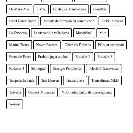
De Mar a Mar
E.V.A.
Estètiques Transversals
Foot-Ball
Hotel Dance Room
Jornada de formació en comunicació
La Pell Eixorca
La Tempesta
La visita de la vella dama
Mapadeball
Mur
Màrius Torres
Noves Escenes
Obres els Dipòsits
Pells en suspensió
Premi de Teatre
Prohibit jugar a pilota
Rodalies 2
Rodalies 3
Rodalies 4
Sismògraf
Stronger Peripheries
Televisió Transversal
Tempesta Esvaïda
Tots Dansen
Transefímers
Transefímers MED
Travesía
Univers Mouawad
V Jornades Culturals Euroregionals
Womart