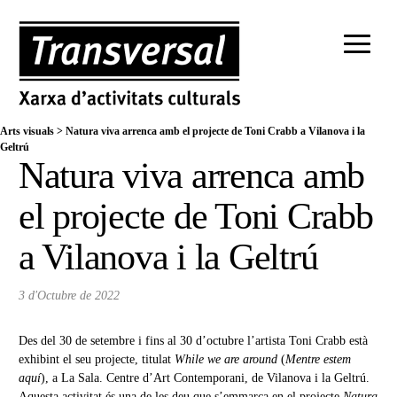
Arts visuals
>
Natura viva arrenca amb el projecte de Toni Crabb a Vilanova i la
Geltrú
Natura viva arrenca amb
el projecte de Toni Crabb
a Vilanova i la Geltrú
3 d'Octubre de 2022
Des del 30 de setembre i fins al 30 d’octubre l’artista Toni Crabb està
exhibint el seu projecte, titulat
While we are around
(
Mentre estem
aquí
), a La Sala. Centre d’Art Contemporani, de Vilanova i la Geltrú.
Aquesta activitat és una de les deu que s’emmarca en el projecte
Natura