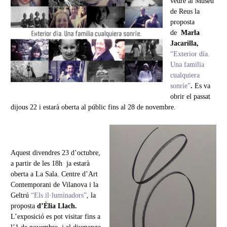
veure al Museu
de Reus la
proposta
de
Marla
Jacarilla,
“Exterior día.
Una familia
cualquiera
sonríe”
.
Es va
obrir el passat
dijous 22 i estarà oberta al públic fins al 28 de novembre.
Aquest divendres 23 d’octubre,
a partir de les 18h ja estarà
oberta a La Sala. Centre d’Art
Contemporani de Vilanova i la
Geltrú
“Els il·luminadors”
, la
proposta
d’
Èlia Llach.
L’exposició es pot visitar fins a