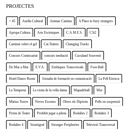
PROJECTES
+ 45
Anella Cultural
Animac Camina
A Place to bury strangers
Apropa Cultura
Arts Escèniques
C.A.M.E.S.
C3i2
Caminar sobre el gel
Cat.Teatres
Changing Tracks
Concurs Comissariat
concurs mediació
Cuculand Souvenir
De Mar a Mar
E.V.A.
Estètiques Transversals
Foot-Ball
Hotel Dance Room
Jornada de formació en comunicació
La Pell Eixorca
La Tempesta
La visita de la vella dama
Mapadeball
Mur
Màrius Torres
Noves Escenes
Obres els Dipòsits
Pells en suspensió
Premi de Teatre
Prohibit jugar a pilota
Rodalies 2
Rodalies 3
Rodalies 4
Sismògraf
Stronger Peripheries
Televisió Transversal