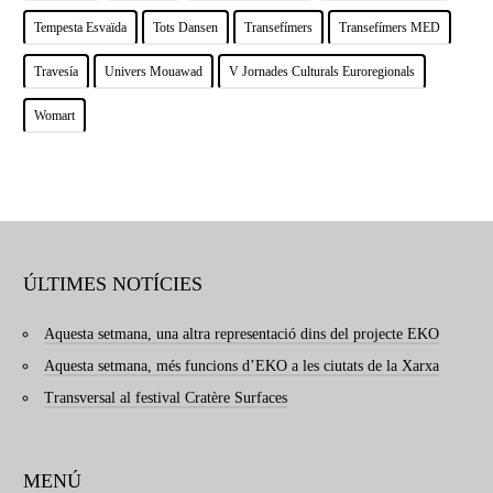
Tempesta Esvaïda
Tots Dansen
Transefímers
Transefímers MED
Travesía
Univers Mouawad
V Jornades Culturals Euroregionals
Womart
ÚLTIMES NOTÍCIES
Aquesta setmana, una altra representació dins del projecte EKO
Aquesta setmana, més funcions d’EKO a les ciutats de la Xarxa
Transversal al festival Cratère Surfaces
MENÚ