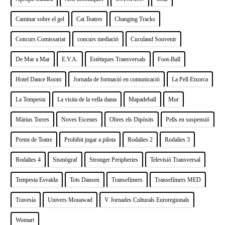
Caminar sobre el gel
Cat.Teatres
Changing Tracks
Concurs Comissariat
concurs mediació
Cuculand Souvenir
De Mar a Mar
E.V.A.
Estètiques Transversals
Foot-Ball
Hotel Dance Room
Jornada de formació en comunicació
La Pell Eixorca
La Tempesta
La visita de la vella dama
Mapadeball
Mur
Màrius Torres
Noves Escenes
Obres els Dipòsits
Pells en suspensió
Premi de Teatre
Prohibit jugar a pilota
Rodalies 2
Rodalies 3
Rodalies 4
Sismògraf
Stronger Peripheries
Televisió Transversal
Tempesta Esvaïda
Tots Dansen
Transefímers
Transefímers MED
Travesía
Univers Mouawad
V Jornades Culturals Euroregionals
Womart