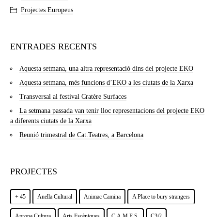
Projectes Europeus
ENTRADES RECENTS
Aquesta setmana, una altra representació dins del projecte EKO
Aquesta setmana, més funcions d’EKO a les ciutats de la Xarxa
Transversal al festival Cratère Surfaces
La setmana passada van tenir lloc representacions del projecte EKO
a diferents ciutats de la Xarxa
Reunió trimestral de Cat.Teatres, a Barcelona
PROJECTES
+ 45
Anella Cultural
Animac Camina
A Place to bury strangers
Apropa Cultura
Arts Escèniques
C.A.M.E.S.
C3i2