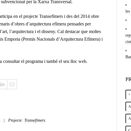
t subvencionat per la Xarxa Transversal.
les
rticipa en el projecte Transefímers i des del 2014 obre
scenaris d’obres d’arquitectura efímera pensades per
’art, l’arquitectura i el disseny. Cal destacar que moltes
rep
mis Emporia (Premis Nacionals d’Arquitectura Efímera) i
ciu
Bar
u consultar el
programa
i també el seu
lloc web
.
P
+
A
A
.
Projecte:
Transefímers
.
C