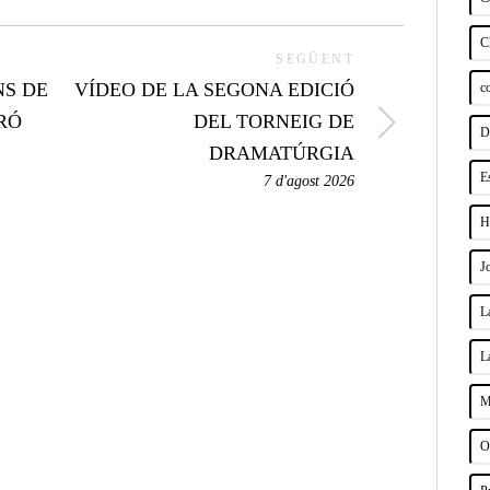
C
SEGÜENT
NS DE
VÍDEO DE LA SEGONA EDICIÓ
c
RÓ
DEL TORNEIG DE
D
DRAMATÚRGIA
E
7 d'agost 2026
H
J
L
L
M
O