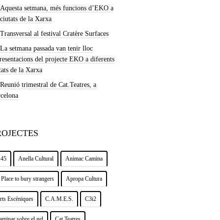
Aquesta setmana, més funcions d’EKO a
 ciutats de la Xarxa
Transversal al festival Cratère Surfaces
La setmana passada van tenir lloc
resentacions del projecte EKO a diferents
tats de la Xarxa
Reunió trimestral de Cat.Teatres, a
celona
ROJECTES
 45
Anella Cultural
Animac Camina
 Place to bury strangers
Apropa Cultura
rts Escèniques
C.A.M.E.S.
C3i2
aminar sobre el gel
Cat.Teatres