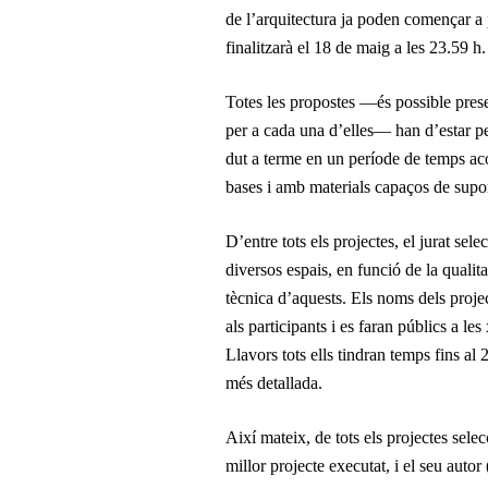
de l’arquitectura ja poden començar a 
finalitzarà el 18 de maig a les 23.59 h.
Totes les propostes —és possible prese
per a cada una d’elles— han d’estar p
dut a terme en un període de temps aco
bases i amb materials capaços de supor
D’entre tots els projectes, el jurat sel
diversos espais, en funció de la qualitat
tècnica d’aquests. Els noms dels projec
als participants i es faran públics a le
Llavors tots ells tindran temps fins al
més detallada.
Així mateix, de tots els projectes selec
millor projecte executat, i el seu autor