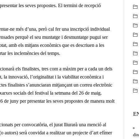
presentar les seves propostes. El termini de recepció
ntar-ne més d’una, però cal fer una inscripció individual
ensades perquè el seu muntatge i desmuntatge pugui ser
tat, amb els mitjans econòmics que es descriuen a les
tar les inclemències del temps.
eccionarà els finalistes, tres com a màxim per a cada un dels
, la innovació, l’originalitat i la viabilitat econòmica i
tes finalistes s’anunciaran mitjançant un correu electrònic
s xarxes socials del festival la setmana del 26 de maig.
 26 de juny per presentar les seves propostes de manera molt
E
cionats per convocatòria, el jurat lliurarà una menció al
 (o autors) serà convidat a realitzar un projecte d’art efímer
din