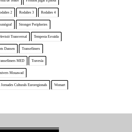
remi de Teatre
Prohibit jugar a pilota
odalies 2
Rodalies 3
Rodalies 4
ismògraf
Stronger Peripheries
elevisió Transversal
Tempesta Esvaïda
ots Dansen
Transefímers
ransefímers MED
Travesía
nivers Mouawad
 Jornades Culturals Euroregionals
Womart