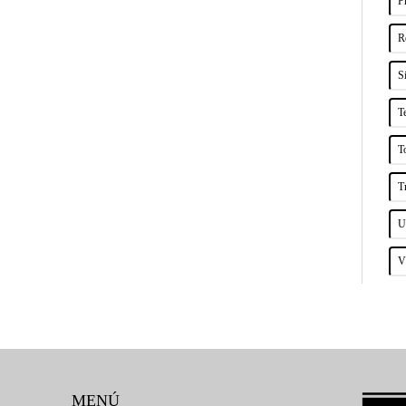
P
R
S
T
T
T
U
V
MENÚ