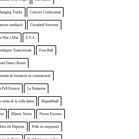
hanging Tracks
Concurs Comissariat
oncurs mediació
Cuculand Souvenir
e Mar a Mar
E.V.A.
stètiques Transversals
Foot-Ball
otel Dance Room
ornada de formació en comunicació
a Pell Eixorca
La Tempesta
a visita de la vella dama
Mapadeball
ur
Màrius Torres
Noves Escenes
bres els Dipòsits
Pells en suspensió