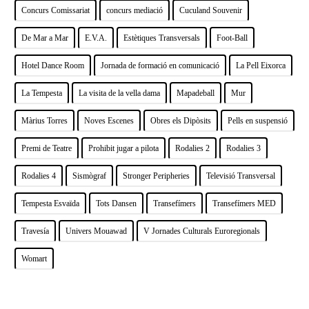
Concurs Comissariat
concurs mediació
Cuculand Souvenir
De Mar a Mar
E.V.A.
Estètiques Transversals
Foot-Ball
Hotel Dance Room
Jornada de formació en comunicació
La Pell Eixorca
La Tempesta
La visita de la vella dama
Mapadeball
Mur
Màrius Torres
Noves Escenes
Obres els Dipòsits
Pells en suspensió
Premi de Teatre
Prohibit jugar a pilota
Rodalies 2
Rodalies 3
Rodalies 4
Sismògraf
Stronger Peripheries
Televisió Transversal
Tempesta Esvaïda
Tots Dansen
Transefímers
Transefímers MED
Travesía
Univers Mouawad
V Jornades Culturals Euroregionals
Womart