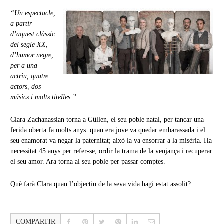
“Un espectacle,
a partir
d’aquest clàssic
del segle XX,
d’humor negre,
per a una
actriu, quatre
actors, dos
músics i molts titelles.”
Clara Zachanassian torna a Güllen, el seu poble natal, per tancar una
ferida oberta fa molts anys: quan era jove va quedar embarassada i el
seu enamorat va negar la paternitat; això la va ensorrar a la misèria. Ha
necessitat 45 anys per refer-se, ordir la trama de la venjança i recuperar
el seu amor. Ara torna al seu poble per passar comptes.
Què farà Clara quan l’objectiu de la seva vida hagi estat assolit?
COMPARTIR