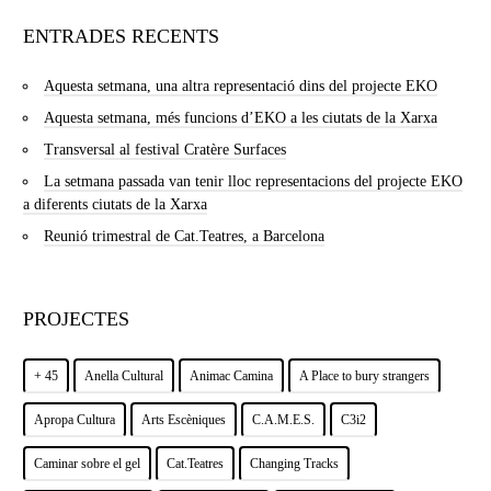
ENTRADES RECENTS
Aquesta setmana, una altra representació dins del projecte EKO
Aquesta setmana, més funcions d’EKO a les ciutats de la Xarxa
Transversal al festival Cratère Surfaces
La setmana passada van tenir lloc representacions del projecte EKO
a diferents ciutats de la Xarxa
Reunió trimestral de Cat.Teatres, a Barcelona
PROJECTES
+ 45
Anella Cultural
Animac Camina
A Place to bury strangers
Apropa Cultura
Arts Escèniques
C.A.M.E.S.
C3i2
Caminar sobre el gel
Cat.Teatres
Changing Tracks