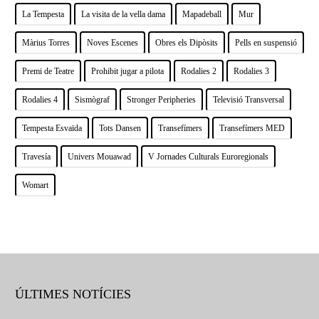
La Tempesta
La visita de la vella dama
Mapadeball
Mur
Màrius Torres
Noves Escenes
Obres els Dipòsits
Pells en suspensió
Premi de Teatre
Prohibit jugar a pilota
Rodalies 2
Rodalies 3
Rodalies 4
Sismògraf
Stronger Peripheries
Televisió Transversal
Tempesta Esvaïda
Tots Dansen
Transefímers
Transefímers MED
Travesía
Univers Mouawad
V Jornades Culturals Euroregionals
Womart
ÚLTIMES NOTÍCIES