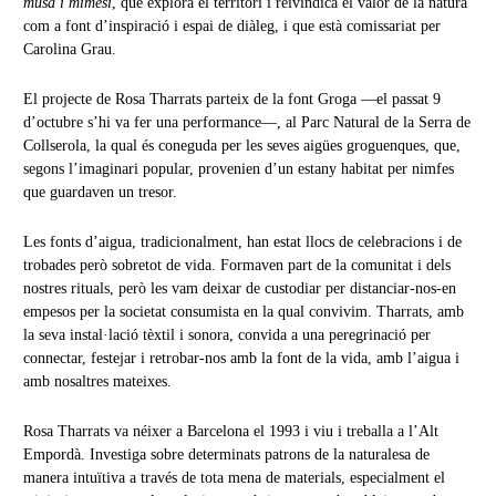
musa i mimesi
, que explora el territori i reivindica el valor de la natura
com a font d’inspiració i espai de diàleg, i que està comissariat per
Carolina Grau.
El projecte de Rosa Tharrats parteix de la font Groga —el passat 9
d’octubre s’hi va fer una performance—, al Parc Natural de la Serra de
Collserola, la qual és coneguda per les seves aigües groguenques, que,
segons l’imaginari popular, provenien d’un estany habitat per nimfes
que guardaven un tresor.
Les fonts d’aigua, tradicionalment, han estat llocs de celebracions i de
trobades però sobretot de vida. Formaven part de la comunitat i dels
nostres rituals, però les vam deixar de custodiar per distanciar-nos-en
empesos per la societat consumista en la qual convivim. Tharrats, amb
la seva instal·lació tèxtil i sonora, convida a una peregrinació per
connectar, festejar i retrobar-nos amb la font de la vida, amb l’aigua i
amb nosaltres mateixes.
Rosa Tharrats va néixer a Barcelona el 1993 i viu i treballa a l’Alt
Empordà. Investiga sobre determinats patrons de la naturalesa de
manera intuïtiva a través de tota mena de materials, especialment el