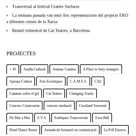
Transversal al festival Cratère Surfaces
La setmana passada van tenir lloc representacions del projecte EKO
a diferents ciutats de la Xarxa
Reunió trimestral de Cat.Teatres, a Barcelona
PROJECTES
+ 45
Anella Cultural
Animac Camina
A Place to bury strangers
Apropa Cultura
Arts Escèniques
C.A.M.E.S.
C3i2
Caminar sobre el gel
Cat.Teatres
Changing Tracks
Concurs Comissariat
concurs mediació
Cuculand Souvenir
De Mar a Mar
E.V.A.
Estètiques Transversals
Foot-Ball
Hotel Dance Room
Jornada de formació en comunicació
La Pell Eixorca