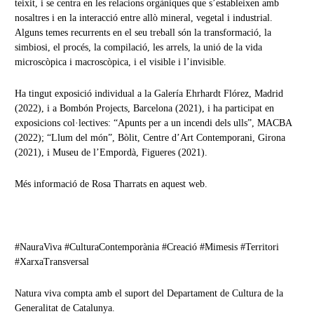
teixit, i se centra en les relacions orgàniques que s’estableixen amb
nosaltres i en la interacció entre allò mineral, vegetal i industrial.
Alguns temes recurrents en el seu treball són la transformació, la
simbiosi, el procés, la compilació, les arrels, la unió de la vida
microscòpica i macroscòpica, i el visible i l’invisible.
Ha tingut exposició individual a la Galería Ehrhardt Flórez, Madrid
(2022), i a Bombón Projects, Barcelona (2021), i ha participat en
exposicions col·lectives: “Apunts per a un incendi dels ulls”, MACBA
(2022); “Llum del món”, Bòlit, Centre d’Art Contemporani, Girona
(2021), i Museu de l’Empordà, Figueres (2021).
Més informació de Rosa Tharrats en aquest
web
.
#NauraViva #CulturaContemporània #Creació #Mimesis #Territori
#XarxaTransversal
Natura viva compta amb el suport del Departament de Cultura de la
Generalitat de Catalunya.