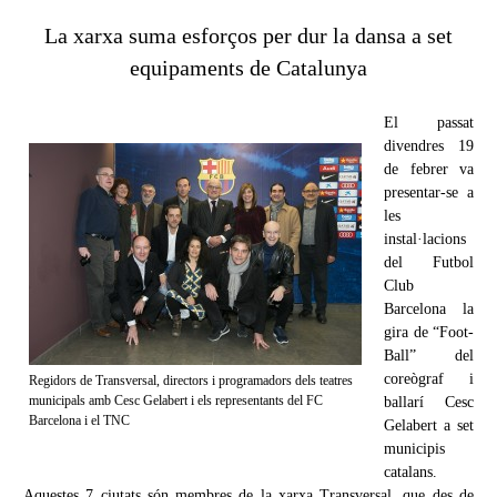
La xarxa suma esforços per dur la dansa a set
equipaments de Catalunya
El passat
divendres 19
de febrer va
presentar-se a
les
instal·lacions
del Futbol
Club
Barcelona la
gira de “Foot-
Ball” del
coreògraf i
Regidors de Transversal, directors i programadors dels teatres
municipals amb Cesc Gelabert i els representants del FC
ballarí Cesc
Barcelona i el TNC
Gelabert a set
municipis
catalans.
Aquestes 7 ciutats són membres de la xarxa Transversal, que des de