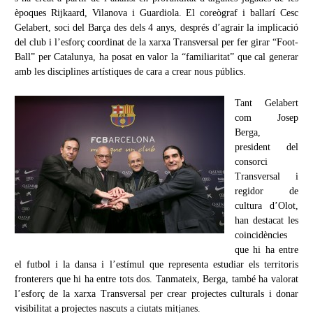
èpoques Rijkaard, Vilanova i Guardiola. El coreògraf i ballarí Cesc
Gelabert, soci del Barça des dels 4 anys, després d’agrair la implicació
del club i l’esforç coordinat de la xarxa Transversal per fer girar “Foot-
Ball” per Catalunya, ha posat en valor la “familiaritat” que cal generar
amb les disciplines artístiques de cara a crear nous públics.
Tant Gelabert
com Josep
Berga,
president del
consorci
Transversal i
regidor de
cultura d’Olot,
han destacat les
coincidències
que hi ha entre
el futbol i la dansa i l’estímul que representa estudiar els territoris
fronterers que hi ha entre tots dos. Tanmateix, Berga, també ha valorat
l’esforç de la xarxa Transversal per crear projectes culturals i donar
visibilitat a projectes nascuts a ciutats mitjanes.