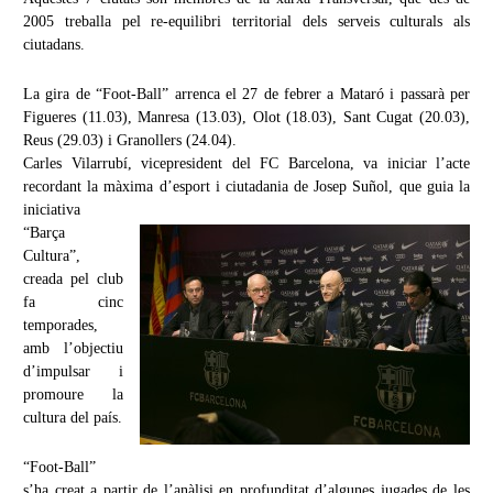
2005 treballa pel re-equilibri territorial dels serveis culturals als
ciutadans.
La gira de “Foot-Ball” arrenca el 27 de febrer a Mataró i passarà per
Figueres (11.03), Manresa (13.03), Olot (18.03), Sant Cugat (20.03),
Reus (29.03) i Granollers (24.04).
Carles Vilarrubí, vicepresident del FC Barcelona, va iniciar l’acte
recordant la màxima d’esport i
ciutadania de Josep Suñol, que guia la
iniciativa
“Barça
Cultura”,
creada pel club
fa cinc
temporades,
amb l’objectiu
d’impulsar i
promoure la
cultura del país.
“Foot-Ball”
s’ha creat a partir de l’anàlisi en profunditat d’algunes jugades de les