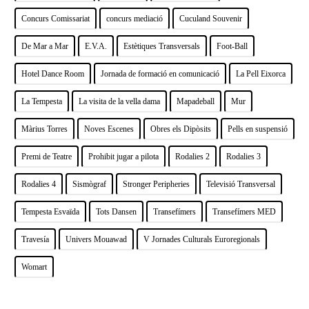
Concurs Comissariat
concurs mediació
Cuculand Souvenir
De Mar a Mar
E.V.A.
Estètiques Transversals
Foot-Ball
Hotel Dance Room
Jornada de formació en comunicació
La Pell Eixorca
La Tempesta
La visita de la vella dama
Mapadeball
Mur
Màrius Torres
Noves Escenes
Obres els Dipòsits
Pells en suspensió
Premi de Teatre
Prohibit jugar a pilota
Rodalies 2
Rodalies 3
Rodalies 4
Sismògraf
Stronger Peripheries
Televisió Transversal
Tempesta Esvaïda
Tots Dansen
Transefímers
Transefímers MED
Travesía
Univers Mouawad
V Jornades Culturals Euroregionals
Womart