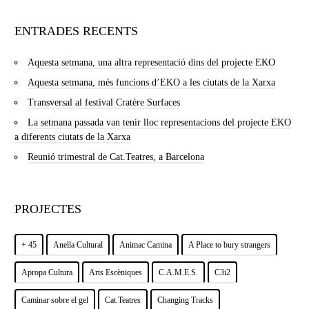
ENTRADES RECENTS
Aquesta setmana, una altra representació dins del projecte EKO
Aquesta setmana, més funcions d’EKO a les ciutats de la Xarxa
Transversal al festival Cratère Surfaces
La setmana passada van tenir lloc representacions del projecte EKO
a diferents ciutats de la Xarxa
Reunió trimestral de Cat.Teatres, a Barcelona
PROJECTES
+ 45
Anella Cultural
Animac Camina
A Place to bury strangers
Apropa Cultura
Arts Escèniques
C.A.M.E.S.
C3i2
Caminar sobre el gel
Cat.Teatres
Changing Tracks