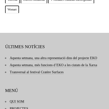
Womart
ÚLTIMES NOTÍCIES
Aquesta setmana, una altra representació dins del projecte EKO
Aquesta setmana, més funcions d’EKO a les ciutats de la Xarxa
Transversal al festival Cratère Surfaces
MENÚ
QUI SOM
PROJECTES