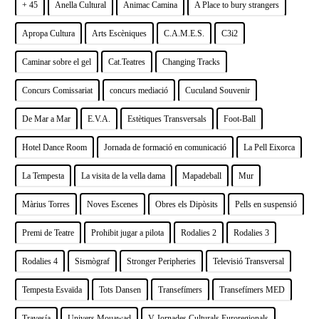
+ 45
Anella Cultural
Animac Camina
A Place to bury strangers
Apropa Cultura
Arts Escèniques
C.A.M.E.S.
C3i2
Caminar sobre el gel
Cat.Teatres
Changing Tracks
Concurs Comissariat
concurs mediació
Cuculand Souvenir
De Mar a Mar
E.V.A.
Estètiques Transversals
Foot-Ball
Hotel Dance Room
Jornada de formació en comunicació
La Pell Eixorca
La Tempesta
La visita de la vella dama
Mapadeball
Mur
Màrius Torres
Noves Escenes
Obres els Dipòsits
Pells en suspensió
Premi de Teatre
Prohibit jugar a pilota
Rodalies 2
Rodalies 3
Rodalies 4
Sismògraf
Stronger Peripheries
Televisió Transversal
Tempesta Esvaïda
Tots Dansen
Transefímers
Transefímers MED
Travesía
Univers Mouawad
V Jornades Culturals Euroregionals