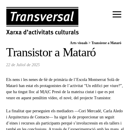
Arts visuals
>
Transistor a Mataró
Transistor a Mataró
22 de Juliol de 2025
Els nens i les nenes de 6è de primària de l’Escola Montserrat Solà de
Mataró han estat els protagonistes de l’activitat “Un edifici per viure?”,
que ha tingut lloc al M|A|C Presó de la mateixa ciutat i que es pot
veure en aquest penúltim
vídeo
, el novè, del projecte Transistor.
La finalitat que perseguien els mediadors —Cori Mercadé, Carla Aledo
i Arquitectura de Contacte— ha sigut la de proporcionar un seguit
d’eines i recursos als participants perquè s’involucressin en els tallers i
també en les conclusions. A través de l’experimentació amb les mans, el