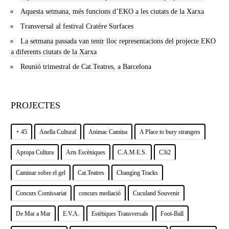
Aquesta setmana, més funcions d’EKO a les ciutats de la Xarxa
Transversal al festival Cratère Surfaces
La setmana passada van tenir lloc representacions del projecte EKO
a diferents ciutats de la Xarxa
Reunió trimestral de Cat.Teatres, a Barcelona
PROJECTES
+ 45
Anella Cultural
Animac Camina
A Place to bury strangers
Apropa Cultura
Arts Escèniques
C.A.M.E.S.
C3i2
Caminar sobre el gel
Cat.Teatres
Changing Tracks
Concurs Comissariat
concurs mediació
Cuculand Souvenir
De Mar a Mar
E.V.A.
Estètiques Transversals
Foot-Ball