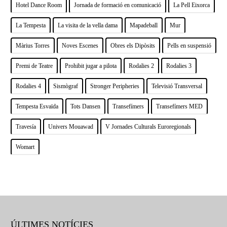
Hotel Dance Room
Jornada de formació en comunicació
La Pell Eixorca
La Tempesta
La visita de la vella dama
Mapadeball
Mur
Màrius Torres
Noves Escenes
Obres els Dipòsits
Pells en suspensió
Premi de Teatre
Prohibit jugar a pilota
Rodalies 2
Rodalies 3
Rodalies 4
Sismògraf
Stronger Peripheries
Televisió Transversal
Tempesta Esvaïda
Tots Dansen
Transefímers
Transefímers MED
Travesía
Univers Mouawad
V Jornades Culturals Euroregionals
Womart
ÚLTIMES NOTÍCIES