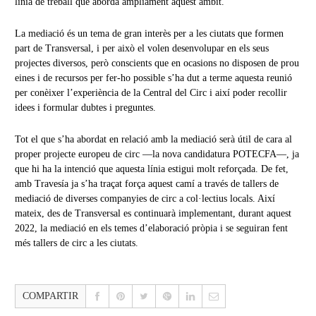
línia de treball que aborda àmpliament aquest àmbit.
La mediació és un tema de gran interès per a les ciutats que formen
part de Transversal, i per això el volen desenvolupar en els seus
projectes diversos, però conscients que en ocasions no disposen de prou
eines i de recursos per fer-ho possible s’ha dut a terme aquesta reunió
per conèixer l’experiència de la Central del Circ i així poder recollir
idees i formular dubtes i preguntes.
Tot el que s’ha abordat en relació amb la mediació serà útil de cara al
proper projecte europeu de circ —la nova candidatura POTECFA—, ja
que hi ha la intenció que aquesta línia estigui molt reforçada. De fet,
amb Travesía ja s’ha traçat força aquest camí a través de tallers de
mediació de diverses companyies de circ a col·lectius locals. Així
mateix, des de Transversal es continuarà implementant, durant aquest
2022, la mediació en els temes d’elaboració pròpia i se seguiran fent
més tallers de circ a les ciutats.
COMPARTIR