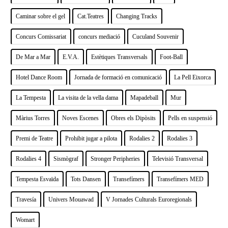
Caminar sobre el gel
Cat.Teatres
Changing Tracks
Concurs Comissariat
concurs mediació
Cuculand Souvenir
De Mar a Mar
E.V.A.
Estètiques Transversals
Foot-Ball
Hotel Dance Room
Jornada de formació en comunicació
La Pell Eixorca
La Tempesta
La visita de la vella dama
Mapadeball
Mur
Màrius Torres
Noves Escenes
Obres els Dipòsits
Pells en suspensió
Premi de Teatre
Prohibit jugar a pilota
Rodalies 2
Rodalies 3
Rodalies 4
Sismògraf
Stronger Peripheries
Televisió Transversal
Tempesta Esvaïda
Tots Dansen
Transefímers
Transefímers MED
Travesía
Univers Mouawad
V Jornades Culturals Euroregionals
Womart