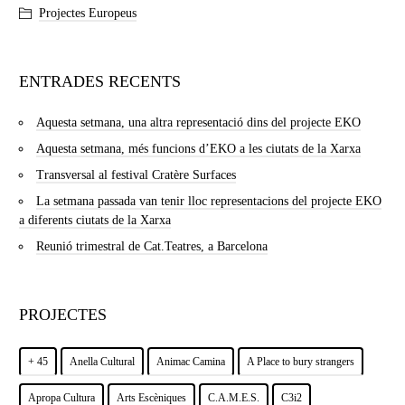
Projectes Europeus
ENTRADES RECENTS
Aquesta setmana, una altra representació dins del projecte EKO
Aquesta setmana, més funcions d’EKO a les ciutats de la Xarxa
Transversal al festival Cratère Surfaces
La setmana passada van tenir lloc representacions del projecte EKO
a diferents ciutats de la Xarxa
Reunió trimestral de Cat.Teatres, a Barcelona
PROJECTES
+ 45
Anella Cultural
Animac Camina
A Place to bury strangers
Apropa Cultura
Arts Escèniques
C.A.M.E.S.
C3i2