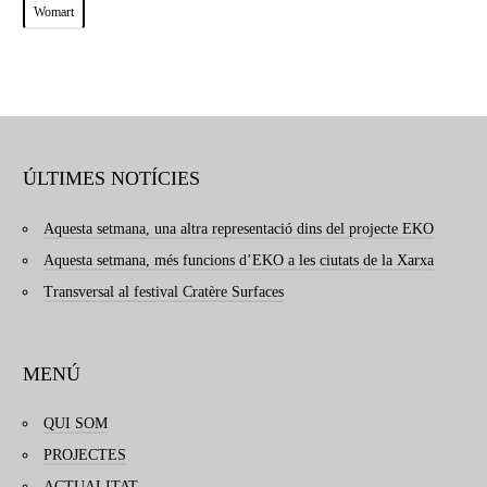
Womart
ÚLTIMES NOTÍCIES
Aquesta setmana, una altra representació dins del projecte EKO
Aquesta setmana, més funcions d’EKO a les ciutats de la Xarxa
Transversal al festival Cratère Surfaces
MENÚ
QUI SOM
PROJECTES
ACTUALITAT