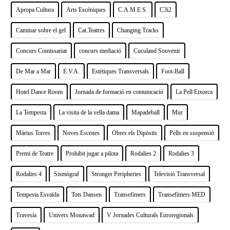
Apropa Cultura
Arts Escèniques
C.A.M.E.S.
C3i2
Caminar sobre el gel
Cat.Teatres
Changing Tracks
Concurs Comissariat
concurs mediació
Cuculand Souvenir
De Mar a Mar
E.V.A.
Estètiques Transversals
Foot-Ball
Hotel Dance Room
Jornada de formació en comunicació
La Pell Eixorca
La Tempesta
La visita de la vella dama
Mapadeball
Mur
Màrius Torres
Noves Escenes
Obres els Dipòsits
Pells en suspensió
Premi de Teatre
Prohibit jugar a pilota
Rodalies 2
Rodalies 3
Rodalies 4
Sismògraf
Stronger Peripheries
Televisió Transversal
Tempesta Esvaïda
Tots Dansen
Transefímers
Transefímers MED
Travesía
Univers Mouawad
V Jornades Culturals Euroregionals