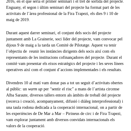
2016, en el que seria el primer seminari i el tret de sortida del projecte.
Enguany, el segon i últim seminari del projecte ha format part de les
activitats de l’àrea professional de la Fira Trapezi, els dies 9 i 10 de
maig de 2019.
Durant aquest darrer seminari, el conjunt dels socis del projecte
juntament amb La Grainerie, soci líder del projecte, vam convocar pel
dijous 9 de maig a la tarda un Comitè de Pilotatge. Aquest va tenir
l’objectiu de reunir les instàncies dirigents dels socis així com els
representants de les institucions cofinançadores del projecte. Durant el
comitè vam presentar els eixos estratègics del projecte i les seves línees
operatives així com el conjunt d’accions implementades i els resultats.
Divendres 10 al matí vam donar pas a tot un seguit d’activitats obertes
al públic: un
warm up
per “sentir el risc” a mans de l’artista circense
Alba Saraute, diversos tallers entorn als àmbits de treball del projecte
(recerca i creació, acompanyament, difusió i diàleg interprofessional) i
una taula rodona dedicada a la cooperació internacional, on a partir de
les experiències de De Mar a Mar – Pirineus de circ i de Fira Trapezi,
vam explorar juntament amb diversos convidats internacionals els
valors de la cooperació.