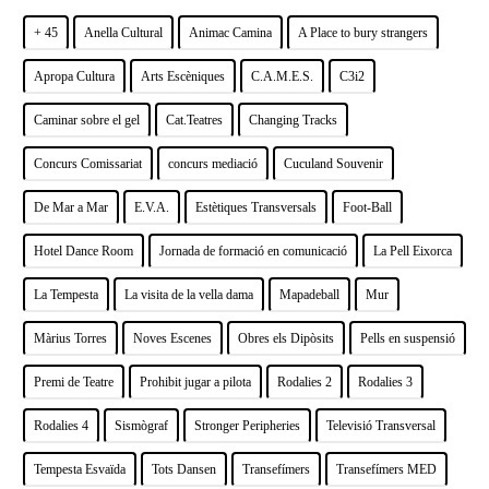
+ 45
Anella Cultural
Animac Camina
A Place to bury strangers
Apropa Cultura
Arts Escèniques
C.A.M.E.S.
C3i2
Caminar sobre el gel
Cat.Teatres
Changing Tracks
Concurs Comissariat
concurs mediació
Cuculand Souvenir
De Mar a Mar
E.V.A.
Estètiques Transversals
Foot-Ball
Hotel Dance Room
Jornada de formació en comunicació
La Pell Eixorca
La Tempesta
La visita de la vella dama
Mapadeball
Mur
Màrius Torres
Noves Escenes
Obres els Dipòsits
Pells en suspensió
Premi de Teatre
Prohibit jugar a pilota
Rodalies 2
Rodalies 3
Rodalies 4
Sismògraf
Stronger Peripheries
Televisió Transversal
Tempesta Esvaïda
Tots Dansen
Transefímers
Transefímers MED