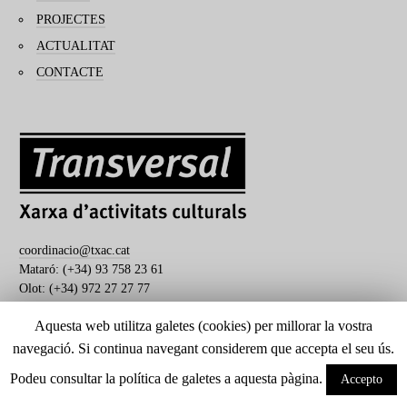
PROJECTES
ACTUALITAT
CONTACTE
coordinacio@txac.cat
Mataró: (+34) 93 758 23 61
Olot: (+34) 972 27 27 77
Aquesta web utilitza galetes (cookies) per millorar la vostra
navegació. Si continua navegant considerem que accepta el seu ús.
Transversal. Xarxa d'activitats culturals
Podeu consultar la política de galetes a aquesta pàgina.
Accepto