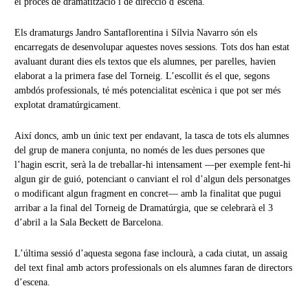
el procés de dramatització i de direcció d’escena.
Els dramaturgs Jandro Santaflorentina i Sílvia Navarro són els
encarregats de desenvolupar aquestes noves sessions. Tots dos han estat
avaluant durant dies els textos que els alumnes, per parelles, havien
elaborat a la primera fase del Torneig. L’escollit és el que, segons
ambdós professionals, té més potencialitat escènica i que pot ser més
explotat dramatúrgicament.
Així doncs, amb un únic text per endavant, la tasca de tots els alumnes
del grup de manera conjunta, no només de les dues persones que
l’hagin escrit, serà la de treballar-hi intensament —per exemple fent-hi
algun gir de guió, potenciant o canviant el rol d’algun dels personatges
o modificant algun fragment en concret— amb la finalitat que pugui
arribar a la final del Torneig de Dramatúrgia, que se celebrarà el 3
d’abril a la Sala Beckett de Barcelona.
L’última sessió d’aquesta segona fase inclourà, a cada ciutat, un assaig
del text final amb actors professionals on els alumnes faran de directors
d’escena.