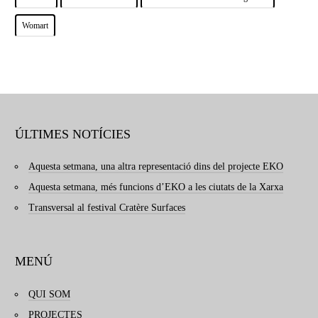
Womart
ÚLTIMES NOTÍCIES
Aquesta setmana, una altra representació dins del projecte EKO
Aquesta setmana, més funcions d’EKO a les ciutats de la Xarxa
Transversal al festival Cratère Surfaces
MENÚ
QUI SOM
PROJECTES