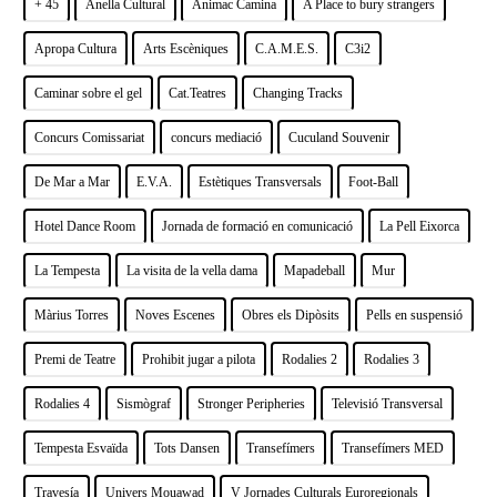
+ 45
Anella Cultural
Animac Camina
A Place to bury strangers
Apropa Cultura
Arts Escèniques
C.A.M.E.S.
C3i2
Caminar sobre el gel
Cat.Teatres
Changing Tracks
Concurs Comissariat
concurs mediació
Cuculand Souvenir
De Mar a Mar
E.V.A.
Estètiques Transversals
Foot-Ball
Hotel Dance Room
Jornada de formació en comunicació
La Pell Eixorca
La Tempesta
La visita de la vella dama
Mapadeball
Mur
Màrius Torres
Noves Escenes
Obres els Dipòsits
Pells en suspensió
Premi de Teatre
Prohibit jugar a pilota
Rodalies 2
Rodalies 3
Rodalies 4
Sismògraf
Stronger Peripheries
Televisió Transversal
Tempesta Esvaïda
Tots Dansen
Transefímers
Transefímers MED
Travesía
Univers Mouawad
V Jornades Culturals Euroregionals