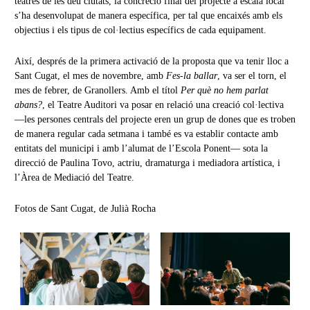
teatres de les deu ciutats, la concreció final del projecte a escala local
s’ha desenvolupat de manera específica, per tal que encaixés amb els
objectius i els tipus de col·lectius específics de cada equipament.
Així, després de la primera activació de la proposta que va tenir lloc a
Sant Cugat, el mes de novembre, amb
Fes-la ballar
, va ser el torn, el
mes de febrer, de Granollers. Amb el títol
Per què no hem parlat
abans?
, el Teatre Auditori va posar en relació una creació col·lectiva
—les persones centrals del projecte eren un grup de dones que es troben
de manera regular cada setmana i també es va establir contacte amb
entitats del municipi i amb l’alumat de l’Escola Ponent— sota la
direcció de Paulina Tovo, actriu, dramaturga i mediadora artística, i
l’Àrea de Mediació del Teatre.
Fotos de Sant Cugat, de Julià Rocha