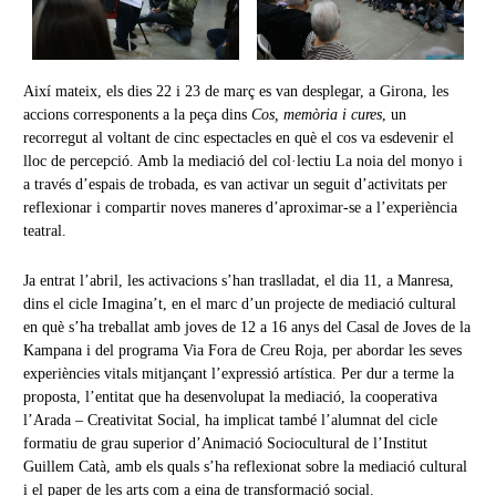
Així mateix, els dies 22 i 23 de març es van desplegar, a Girona, les
accions corresponents a la peça dins
Cos, memòria i cures
, un
recorregut al voltant de cinc espectacles en què el cos va esdevenir el
lloc de percepció. Amb la mediació del col·lectiu La noia del monyo i
a través d’espais de trobada, es van activar un seguit d’activitats per
reflexionar i compartir noves maneres d’aproximar-se a l’experiència
teatral.
Ja entrat l’abril, les activacions s’han traslladat, el dia 11, a Manresa,
dins el cicle Imagina’t, en el marc d’un projecte de mediació cultural
en què s’ha treballat amb joves de 12 a 16 anys del Casal de Joves de la
Kampana i del programa Via Fora de Creu Roja, per abordar les seves
experiències vitals mitjançant l’expressió artística. Per dur a terme la
proposta, l’entitat que ha desenvolupat la mediació, la cooperativa
l’Arada – Creativitat Social, ha implicat també l’alumnat del cicle
formatiu de grau superior d’Animació Sociocultural de l’Institut
Guillem Catà, amb els quals s’ha reflexionat sobre la mediació cultural
i el paper de les arts com a eina de transformació social.