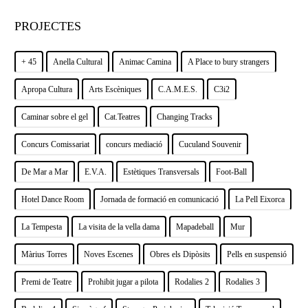
PROJECTES
+ 45
Anella Cultural
Animac Camina
A Place to bury strangers
Apropa Cultura
Arts Escèniques
C.A.M.E.S.
C3i2
Caminar sobre el gel
Cat.Teatres
Changing Tracks
Concurs Comissariat
concurs mediació
Cuculand Souvenir
De Mar a Mar
E.V.A.
Estètiques Transversals
Foot-Ball
Hotel Dance Room
Jornada de formació en comunicació
La Pell Eixorca
La Tempesta
La visita de la vella dama
Mapadeball
Mur
Màrius Torres
Noves Escenes
Obres els Dipòsits
Pells en suspensió
Premi de Teatre
Prohibit jugar a pilota
Rodalies 2
Rodalies 3