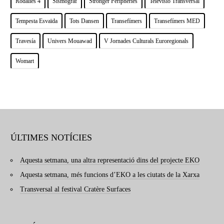
Rodalies 4
Sismògraf
Stronger Peripheries
Televisió Transversal
Tempesta Esvaïda
Tots Dansen
Transefímers
Transefímers MED
Travesía
Univers Mouawad
V Jornades Culturals Euroregionals
Womart
ÚLTIMES NOTÍCIES
Aquesta setmana, una altra representació dins del projecte EKO
Aquesta setmana, més funcions d’EKO a les ciutats de la Xarxa
Transversal al festival Cratère Surfaces