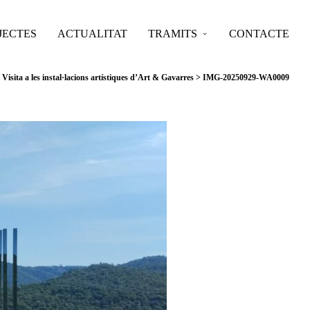
JECTES
ACTUALITAT
TRAMITS
CONTACTE
>
Visita a les instal·lacions artístiques d’Art & Gavarres
>
IMG-20250929-WA0009