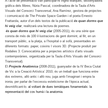
A l’acte de presentació van participar-hi Íngrid Marquès, dissenyadora
gràfica dels llibres, Núria Pascal, coordinadora de la Taula d’Arts
Visuals del Consorci Transversal, Ana Ramírez, gestora de projectes
i comunicació de The Private Space Garden i el poeta Ernesto
Frattarola, autor d’un dels textos de la publicació
és quan dorms que
hi veig clar
, realitzarà una lectura de poemes.
és quan dorms que hi veig clar
(2005-2011), és una sèrie que
consta de més de 100 il·lustracions de gent dormint, al llit, en un
transport públic, a la platja, a l’hospital o al sofà,
presentades en
diferents formats: paper, coixins I visors 3D. (Projecte produït per
Rodalies 3. Convocatòria per a projectes artístics d’arts visuals
contemporànies, organitzada per la Taula d’Arts Visuals del Consorci
Transversal).
El
Projecte Anatòmica
(2008-2011),
guanyador de la IV Beca Ciutat
de Vic a la Creació Artística’ 2010,
és un treball que funciona entre
dos extrems, allò antic i allò nou, juga amb l’imaginari i empra la
ironia, per parlar de l’excessiu esteticisme de l’època actual,
desmitificant-lo.
al voltant de dues temàtiques fonamentals: la
representació del cos humà i la anatomia.