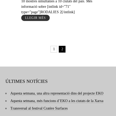
10 mostres simultànies a 10 ciutats del país. Més
informació sobre [intlink id=”71″
type=”page”]RODALIES 2[/intlink]
LLEGIR MÉS
1
2
ÚLTIMES NOTÍCIES
Aquesta setmana, una altra representació dins del projecte EKO
Aquesta setmana, més funcions d’EKO a les ciutats de la Xarxa
Transversal al festival Cratère Surfaces