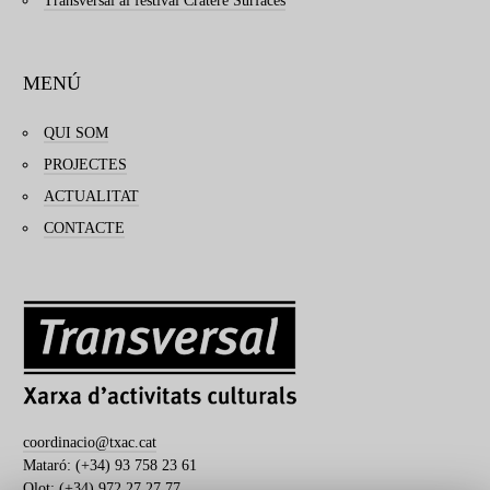
Transversal al festival Cratère Surfaces
MENÚ
QUI SOM
PROJECTES
ACTUALITAT
CONTACTE
coordinacio@txac.cat
Mataró: (+34) 93 758 23 61
Olot: (+34) 972 27 27 77