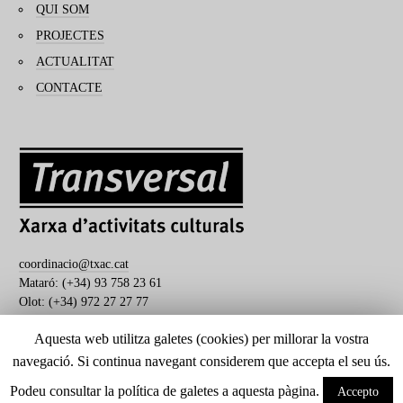
QUI SOM
PROJECTES
ACTUALITAT
CONTACTE
coordinacio@txac.cat
Mataró: (+34) 93 758 23 61
Olot: (+34) 972 27 27 77
Aquesta web utilitza galetes (cookies) per millorar la vostra
navegació. Si continua navegant considerem que accepta el seu ús.
Transversal. Xarxa d'activitats culturals
Podeu consultar la política de galetes a aquesta pàgina.
Accepto