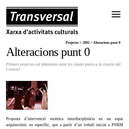
Projectes
>
2002
>
Alteracions punt 0
Alteracions punt 0
Primers projectes col·laboratius entre les ciutats previs a la creació del
Consorci
Proposta d’intervenció escènica interdisciplinària en un espai
arquitectònic no específic, que a partir d’un treball inicial a PNRM