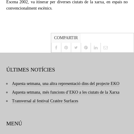
Escena 2002, va itinerar per diverses ciutats de la xarxa, en espais no
convencionalment escènics.
COMPARTIR
ÚLTIMES NOTÍCIES
Aquesta setmana, una altra representació dins del projecte EKO
Aquesta setmana, més funcions d’EKO a les ciutats de la Xarxa
Transversal al festival Cratère Surfaces
MENÚ