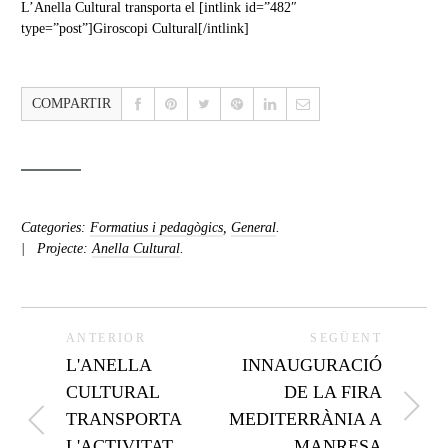
L’Anella Cultural transporta el [intlink id=”482″
type=”post”]Giroscopi Cultural[/intlink]
COMPARTIR
Categories:
Formatius i pedagògics
,
General
.
Projecte:
Anella Cultural
.
ANTERIOR
SEGÜENT
L'ANELLA
INNAUGURACIÓ
CULTURAL
DE LA FIRA
TRANSPORTA
MEDITERRÀNIA A
L'ACTIVITAT
MANRESA