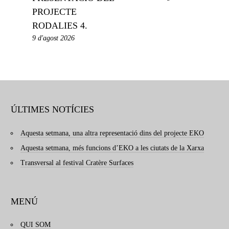
PROJECTE
RODALIES 4.
9 d'agost 2026
ÚLTIMES NOTÍCIES
Aquesta setmana, una altra representació dins del projecte EKO
Aquesta setmana, més funcions d’EKO a les ciutats de la Xarxa
Transversal al festival Cratère Surfaces
MENÚ
QUI SOM