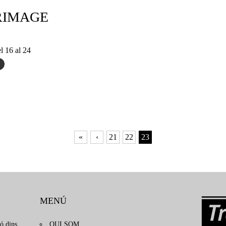
IMAGE
l 16 al 24
«
‹
21
22
23
MENÚ
ó dins
QUI SOM