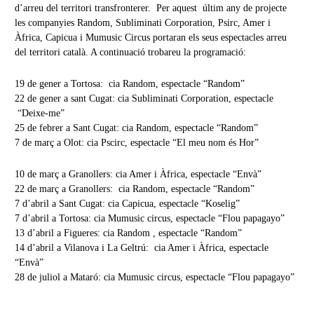
d’arreu del territori transfronterer. Per aquest últim any de projecte
les companyies Random, Subliminati Corporation, Psirc, Amer i
Àfrica, Capicua i Mumusic Circus portaran els seus espectacles arreu
del territori català. A continuació trobareu la programació:
19 de gener a Tortosa: cia Random, espectacle “Random”
22 de gener a sant Cugat: cia Subliminati Corporation, espectacle
“Deixe-me”
25 de febrer a Sant Cugat: cia Random, espectacle “Random”
7 de març a Olot: cia Pscirc, espectacle “El meu nom és Hor”
10 de març a Granollers: cia Amer i Àfrica, espectacle “Envà”
22 de març a Granollers: cia Random, espectacle “Random”
7 d’abril a Sant Cugat: cia Capicua, espectacle “Koselig”
7 d’abril a Tortosa: cia Mumusic circus, espectacle “Flou papagayo”
13 d’abril a Figueres: cia Random , espectacle “Random”
14 d’abril a Vilanova i La Geltrú: cia Amer i Àfrica, espectacle
“Envà”
28 de juliol a Mataró: cia Mumusic circus, espectacle “Flou papagayo”